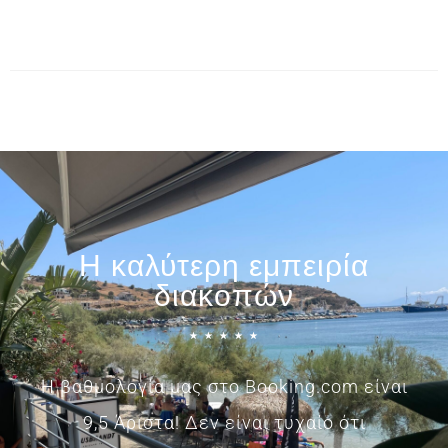
Η καλύτερη εμπειρία
διακοπών
☆
☆
☆
☆
☆
Η βαθμολογία μας στο Booking.com είναι
9,5 Άριστα! Δεν είναι τυχαίο ότι